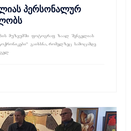
გელიას პერსონალურ
ძლობს
obis muzeumSi fotograf zaal Sengelias
oqronikebi~ gaixsna, romelzec samocamde
ngel