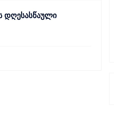
ას დღესასწაული
-æïìïâäåà ìïáïîàâåäëì òìüëîòïøò ëáîëì ïìëåþòà