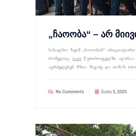
„ჩაოობა“ – არ მიივ
saxalxo zeim `Caoobis~ iniciatori
romelic ukve wuTisofelSi aRaraa.
agrZeleben mzia SavaZe da Tamaz (To
No Comments
მაისი 5, 2025