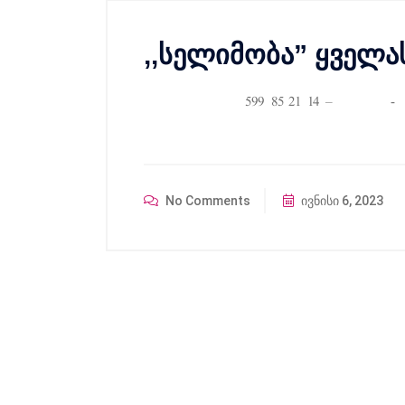
,,სელიმობა” ყველ
ëàïî úòíïîòûå 599 85 21 14 – ìïèõîåà­
÷ïòùåîï ìåäòè æï
No Comments
ივნისი 6, 2023