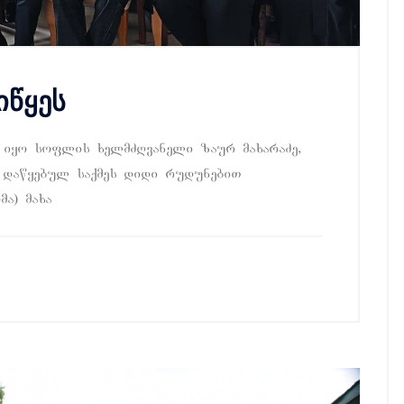
იწყეს
 iyo soflis xelmZRvaneli zaur maxaraZe,
 dawyebul saqmes didi rudunebiT
ma) maxa