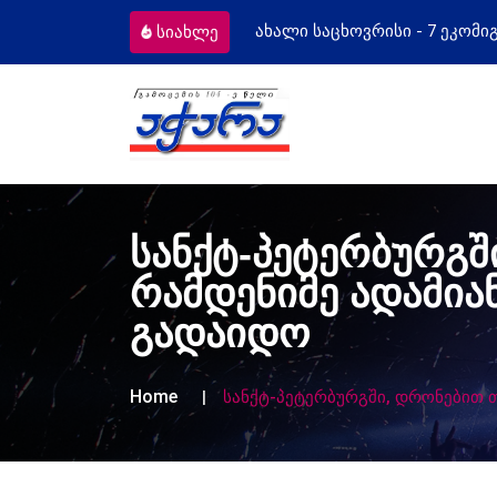
 საცხოვრისი - 7 ეკომიგრანტს
მოსამარ
სიახლე
სანქტ-პეტერბურგშ
რამდენიმე ადამია
გადაიდო
Home
სანქტ-პეტერბურგში, დრონებით თ