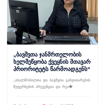
„ბავშვთა ჯანმრთელობის
ხელშეწყობა ქვეყნის მთავარ
პრიორიტეტს წარმოადგენს“
„ახალშობილთა და ბავშვთა განვითარების
შეფერხების პრევენცია და რეა�