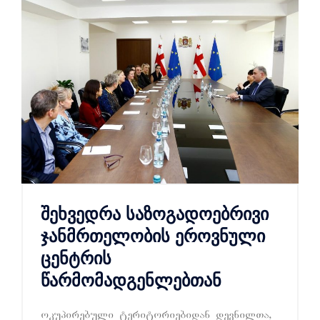
შეხვედრა საზოგადოებრივი
ჯანმრთელობის ეროვნული
ცენტრის
წარმომადგენლებთან
okupirebuli teritoriebidan devnilTa,