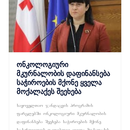
ონკოლოგიური
მკურნალობის დაფინანსება
საჭიროების მქონე ყველა
მოქალაქეს შეეხება
sayovelTao jandacvis programis
farglebSi onkologiuri mkurnalobis
dafinanseba Seexeba saWiroebis mqone