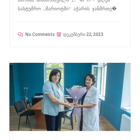
მარიამ ხითარიშვილი 27 48 93 – დღეს
სასტუმრო „მარიოტში“ აჭარის ჯანმრთე�
No Comments
დეკემბერი 22, 2023