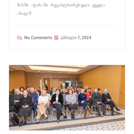
masSi aWaraSi registrirebuli yvela
axalS
No Comments
აპრილი 1, 2024