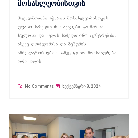
მოსახლეობისთვის
maRalmTiani aWaris mosaxleobisTvis
ufaso samedicino aqciebi gaimarTa
xulosa da qedis samedicino centrebSi,
aseve Rorjomisa da beSumis
ambulatoriebSi samedicino momsaxureba
ori dRis
No Comments
სექტემბერი 3, 2024