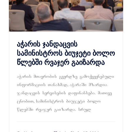
აჭარის ჯანდაცვის
სამინისტროს ბიუჯეტი ბოლო
წლებში რვაჯერ გაიზარდა
aWaris mTavrobis gverdze gamoqveynebuli
informaciis Tanaxmad, aWaraSi mzardia
jandacvis servisebis dafinanseba. maTive
cnobiT, saministros biujeti bolo
wlebSi rvajer gaizarda. srul