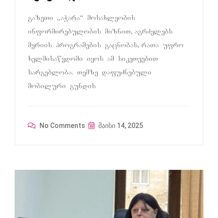
gazeTi `aWara~ mosaxleobis
informirebulobis mizniT, agrZelebs
meriis programebis gacnobas, raTa ufro
xelmisawvdomi iyos am sikeTeebiT
sargebloba. Temze dafuZnebuli
mobiluri gundis
No Comments
მაისი 14, 2025