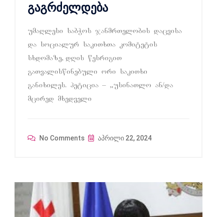
გაგრძელდება
umaRlesi sabWos janmrTelobis dacvisa
da socialur sakiTxTa komitetis
sxdomaze, dRis wesrigiT
gaTvaliswinebuli ori sakiTxi
ganixiles. peticia – `usinaTlo an/da
mcired mxedveli
No Comments
აპრილი 22, 2024