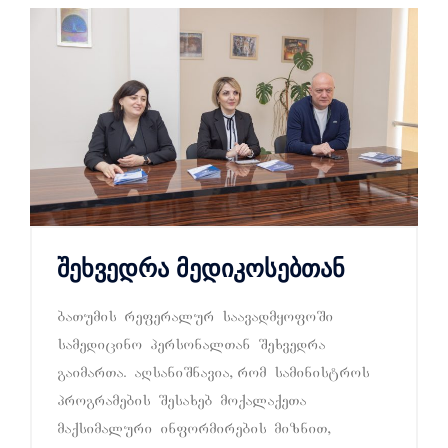
შეხვედრა მედიკოსებთან
baTumis referalur saavadmyofoSi
samedicino personalTan Sexvedra
gaimarTa. aRsaniSnavia, rom saministros
programebis Sesaxeb moqalaqeTa
maqsimaluri informirebis mizniT,