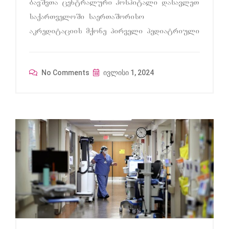
bavSvTa centraluri hospitali dasavleT
saqarTveloSi saerTaSoriso
akreditaciis mqone pirveli pediatriuli
No Comments
ივლისი 1, 2024