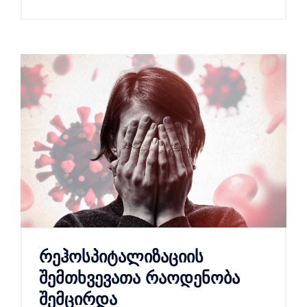
რეჰოსპიტალიზაციის
შემთხვევათა რაოდენობა
შემცირდა