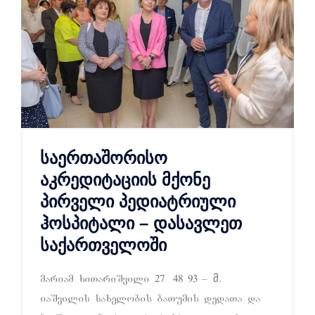
საერთაშორისო
აკრედიტაციის მქონე
პირველი პედიატრიული
ჰოსპიტალი – დასავლეთ
საქართველოში
mariam xiTariSvili 27 48 93 – მ.
iaSvilis saxelobis baTumis dedaTa da