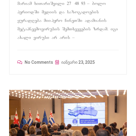
mariam xiTariSvili 27 48 93 – bolo
periodSi mediis da sazogadoebis
yuradReba miipyro CineTSi adamianis
metapnevmovirusis SemTxvevebis zrdam. igi
axali virusi ar aris –
No Comments
იანვარი 23, 2025