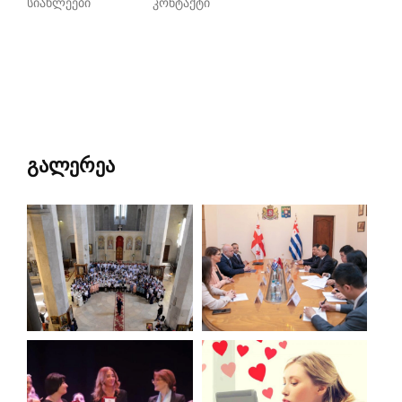
სიახლეები
კონტაქტი
გალერეა