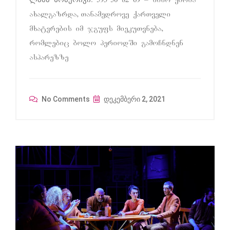
ლაშა ხომერიკი: 593 50 82 69 – nino qiria
axalgazrda, Tanamedrove qarTveli
mxatvrebis im jgufs miekuTvneba,
romlebic bolo periodSi gamoCndnen
asparezze
No Comments
დეკემბერი 2, 2021